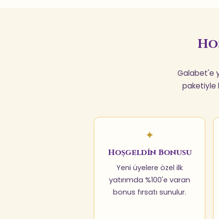
Ho
Galabet'e ye
paketiyle 
✦
Hoşgeldin Bonusu
Yeni üyelere özel ilk
yatırımda %100'e varan
bonus fırsatı sunulur.