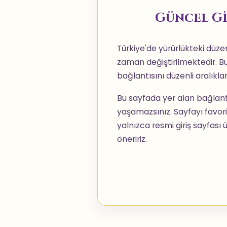
Güncel Gi
Türkiye'de yürürlükteki düz
zaman değiştirilmektedir. B
bağlantısını düzenli aralıklar
Bu sayfada yer alan bağlantı
yaşamazsınız. Sayfayı favoril
yalnızca resmi giriş sayfas
öneririz.