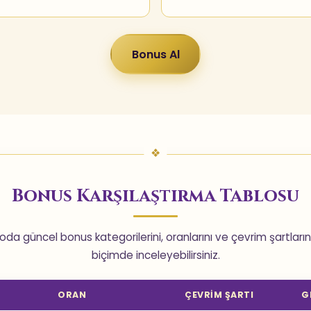
Bonus Al
Bonus Karşılaştırma Tablosu
da güncel bonus kategorilerini, oranlarını ve çevrim şartlarını
biçimde inceleyebilirsiniz.
ORAN
ÇEVRIM ŞARTI
G