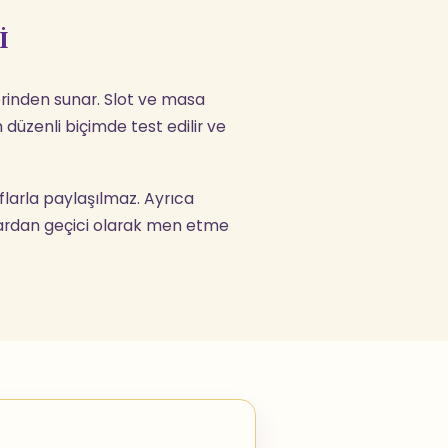
i
zerinden sunar. Slot ve masa
düzenli biçimde test edilir ve
raflarla paylaşılmaz. Ayrıca
lardan geçici olarak men etme