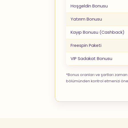
Hoşgeldin Bonusu
Yatırım Bonusu
Kayıp Bonusu (Cashback)
Freespin Paketi
VIP Sadakat Bonusu
*Bonus oranları ve şartları zama
bölümünden kontrol etmenizi öner