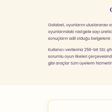
Galabet, oyunlarını uluslararası a
oyunlarındaki rastgele sayı üreti
sonuçların adil olduğu belgelenir.
Kullanıcı verileriniz 256-bit SSL ş
sorumlu oyun ilkeleri çerçevesin
gibi araçlar tüm üyelerin hizmeti