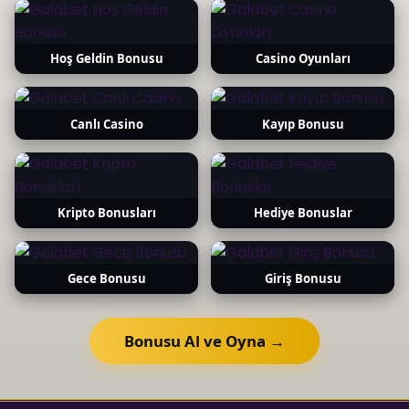
Hoş Geldin Bonusu
Casino Oyunları
Canlı Casino
Kayıp Bonusu
Kripto Bonusları
Hediye Bonuslar
Gece Bonusu
Giriş Bonusu
Bonusu Al ve Oyna →