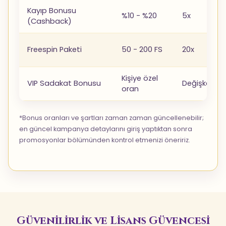
Kayıp Bonusu
%10 - %20
5x
(Cashback)
Freespin Paketi
50 - 200 FS
20x
Kişiye özel
VIP Sadakat Bonusu
Değişken
oran
*Bonus oranları ve şartları zaman zaman güncellenebilir;
en güncel kampanya detaylarını giriş yaptıktan sonra
promosyonlar bölümünden kontrol etmenizi öneririz.
Güvenilirlik ve Lisans Güvencesi