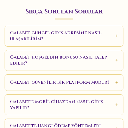
Sıkça Sorulan Sorular
Galabet güncel giriş adresine nasıl
ulaşabilirim?
Galabet hoşgeldin bonusu nasıl talep
edilir?
Galabet güvenilir bir platform mudur?
Galabet'e mobil cihazdan nasıl giriş
yapılır?
Galabet'te hangi ödeme yöntemleri