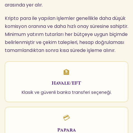
arasında yer alır.
Kripto para ile yapılan işlemler genellikle daha düşük
komisyon oranına ve daha hızlı onay süresine sahiptir.
Minimum yatırım tutarları her bütçeye uygun biçimde
belirlenmiştir ve çekim talepleri, hesap doğrulaması
tamamlandıktan sonra kısa sürede işleme alınır.
🏦
Havale/EFT
Klasik ve güvenli banka transferi seçeneği.
💳
Papara