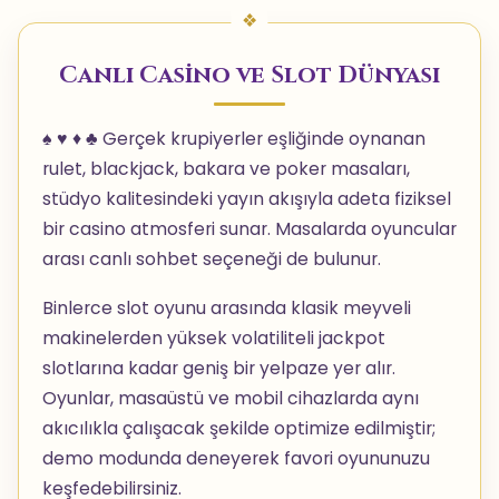
Canlı Casino ve Slot Dünyası
♠ ♥ ♦ ♣
Gerçek krupiyerler eşliğinde oynanan
rulet, blackjack, bakara ve poker masaları,
stüdyo kalitesindeki yayın akışıyla adeta fiziksel
bir casino atmosferi sunar. Masalarda oyuncular
arası canlı sohbet seçeneği de bulunur.
Binlerce slot oyunu arasında klasik meyveli
makinelerden yüksek volatiliteli jackpot
slotlarına kadar geniş bir yelpaze yer alır.
Oyunlar, masaüstü ve mobil cihazlarda aynı
akıcılıkla çalışacak şekilde optimize edilmiştir;
demo modunda deneyerek favori oyununuzu
keşfedebilirsiniz.