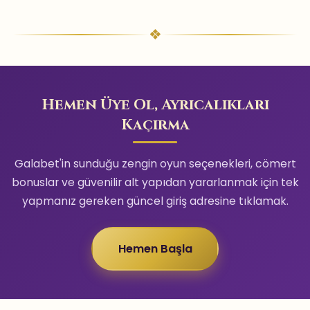
❖
Hemen Üye Ol, Ayrıcalıkları
Kaçırma
Galabet'in sunduğu zengin oyun seçenekleri, cömert
bonuslar ve güvenilir alt yapıdan yararlanmak için tek
yapmanız gereken güncel giriş adresine tıklamak.
Hemen Başla