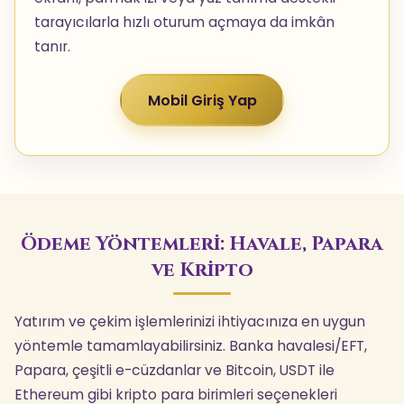
tarayıcılarla hızlı oturum açmaya da imkân
tanır.
Mobil Giriş Yap
Ödeme Yöntemleri: Havale, Papara
ve Kripto
Yatırım ve çekim işlemlerinizi ihtiyacınıza en uygun
yöntemle tamamlayabilirsiniz. Banka havalesi/EFT,
Papara, çeşitli e-cüzdanlar ve Bitcoin, USDT ile
Ethereum gibi kripto para birimleri seçenekleri