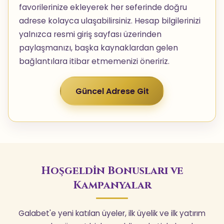
favorilerinize ekleyerek her seferinde doğru
adrese kolayca ulaşabilirsiniz. Hesap bilgilerinizi
yalnızca resmi giriş sayfası üzerinden
paylaşmanızı, başka kaynaklardan gelen
bağlantılara itibar etmemenizi öneririz.
Güncel Adrese Git
Hoşgeldin Bonusları ve
Kampanyalar
Galabet'e yeni katılan üyeler, ilk üyelik ve ilk yatırım