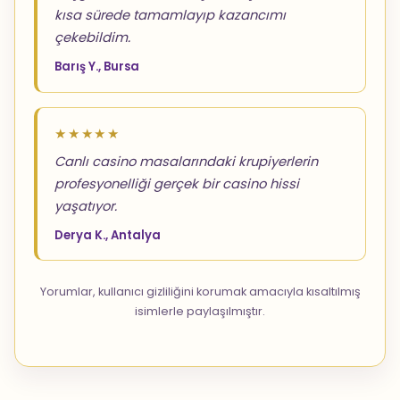
kısa sürede tamamlayıp kazancımı
çekebildim.
Barış Y., Bursa
★★★★★
Canlı casino masalarındaki krupiyerlerin
profesyonelliği gerçek bir casino hissi
yaşatıyor.
Derya K., Antalya
Yorumlar, kullanıcı gizliliğini korumak amacıyla kısaltılmış
isimlerle paylaşılmıştır.