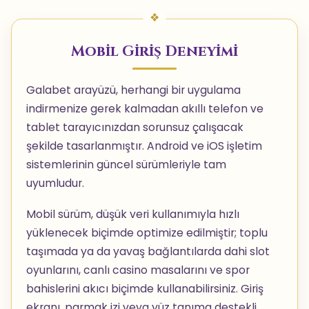
Mobil Giriş Deneyimi
Galabet arayüzü, herhangi bir uygulama
indirmenize gerek kalmadan akıllı telefon ve
tablet tarayıcınızdan sorunsuz çalışacak
şekilde tasarlanmıştır. Android ve iOS işletim
sistemlerinin güncel sürümleriyle tam
uyumludur.
Mobil sürüm, düşük veri kullanımıyla hızlı
yüklenecek biçimde optimize edilmiştir; toplu
taşımada ya da yavaş bağlantılarda dahi slot
oyunlarını, canlı casino masalarını ve spor
bahislerini akıcı biçimde kullanabilirsiniz. Giriş
ekranı, parmak izi veya yüz tanıma destekli