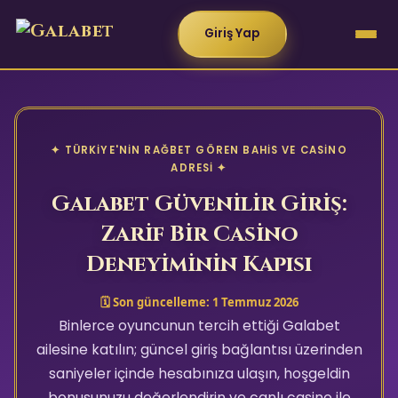
Giriş Yap
Giriş Adresi
Bonuslar
✦ TÜRKIYE'NIN RAĞBET GÖREN BAHIS VE CASINO
Güvenilirlik
ADRESI ✦
Galabet Güvenilir Giriş:
Mobil
Zarif Bir Casino
Casino
Deneyiminin Kapısı
Spor Bahisleri
🗓️ Son güncelleme:
1 Temmuz 2026
Binlerce oyuncunun tercih ettiği Galabet
SSS
ailesine katılın; güncel giriş bağlantısı üzerinden
saniyeler içinde hesabınıza ulaşın, hoşgeldin
bonusunuzu değerlendirin ve canlı casino ile