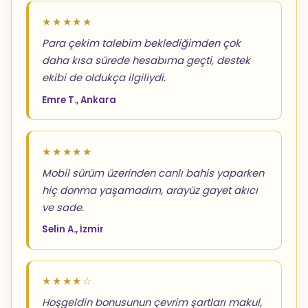
★★★★★
Para çekim talebim beklediğimden çok
daha kısa sürede hesabıma geçti, destek
ekibi de oldukça ilgiliydi.
Emre T., Ankara
★★★★★
Mobil sürüm üzerinden canlı bahis yaparken
hiç donma yaşamadım, arayüz gayet akıcı
ve sade.
Selin A., İzmir
★★★★☆
Hoşgeldin bonusunun çevrim şartları makul,